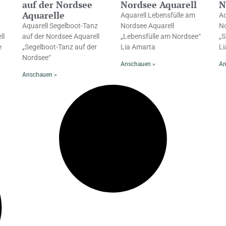
auf der Nordsee
Nordsee Aquarell
N
Aquarelle
Aquarell Lebensfülle am
Aq
Aquarell Segelboot-Tanz
Nordsee Aquarell
No
ll
auf der Nordsee Aquarell
„Lebensfülle am Nordsee“
„S
e
„Segelboot-Tanz auf der
Lia Amarta
Li
Nordsee“
Anschauen »
An
Anschauen »