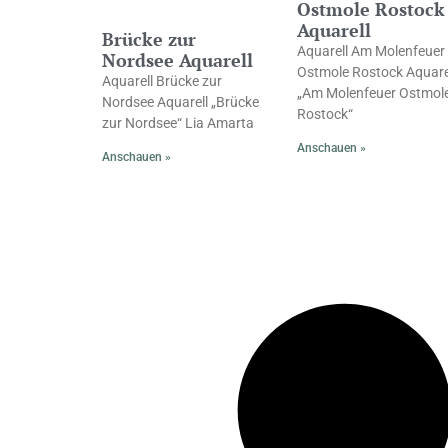
Ostmole Rostock
Aquarell
Brücke zur
Aquarell Am Molenfeuer
Nordsee Aquarell
Ostmole Rostock Aquare
Aquarell Brücke zur
„Am Molenfeuer Ostmol
Nordsee Aquarell „Brücke
Rostock“
zur Nordsee“ Lia Amarta
Anschauen »
Anschauen »