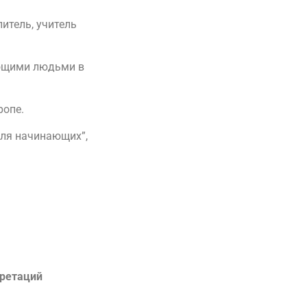
литель, учитель
ающими людьми в
ропе.
для начинающих”,
претаций