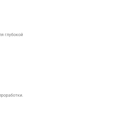
ля глубокой
проработки.