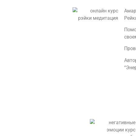
Амар
Рейк
Помо
свое
Пров
Авто
“Эне