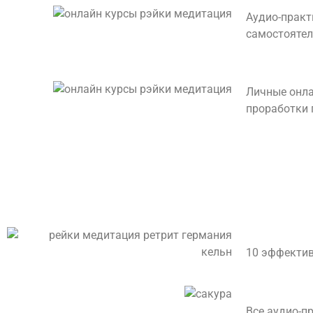
Аудио-практ
самостоятел
Личные онла
проработки 
10 эффектив
Все аудио-п