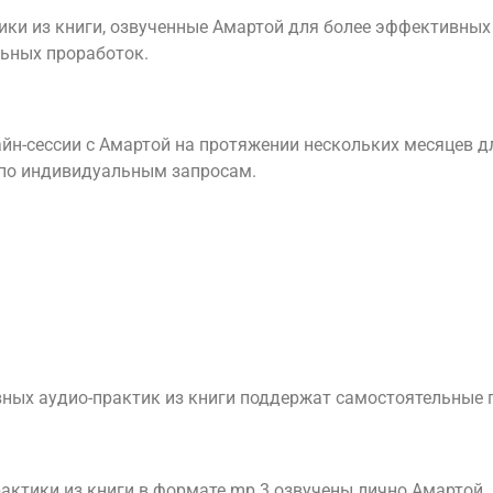
ики из книги, озвученные Амартой для более эффективных
ьных проработок.
йн-сессии с Амартой на протяжении нескольких месяцев д
по индивидуальным запросам.
ных аудио-практик из книги поддержат самостоятельные 
рактики из книги в формате mp.3 озвучены лично Амартой.